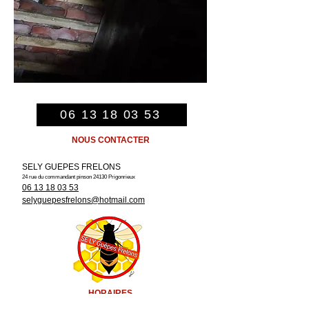
06 13 18 03 53
NOUS CONTACTER
SELY GUEPES FRELONS
24 rue du commandant pinson
24130 Prigonrieux
06 13 18 03 53
selyguepesfrelons@hotmail.com
HORAIRES